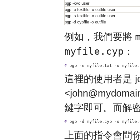
pgp -kvc user
pgp -e textfile -o outfile user
pgp -s textfile -o outfile user
pgp -d cypfile -o outfile
例如，我們要將
myfile.cyp
：
#
pgp -e myfile.txt -o myfile.
這裡的使用者是 jo
<john@mydo
鍵字即可。而解
#
pgp -d myfile.cyp -o myfile.
上面的指令會問