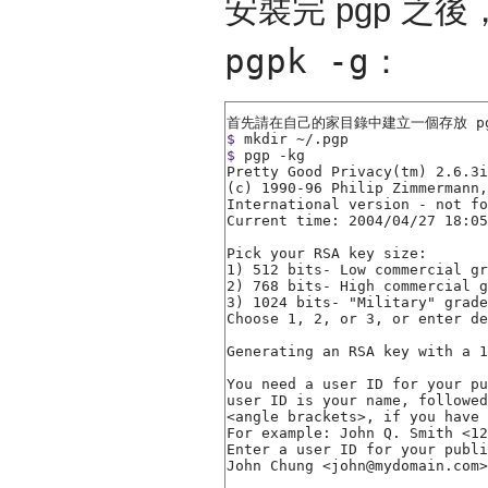
安裝完 pgp 之後
pgpk -g
：
$
mkdir ~/.pgp
$
pgp -kg
Pretty Good Privacy(tm) 2.6.3i
(c) 1990-96 Philip Zimmermann,
International version - not fo
Current time: 2004/04/27 18:05
Pick your RSA key size:

1) 512 bits- Low commercial gr
2) 768 bits- High commercial g
3) 1024 bits- "Military" grade
Choose 1, 2, or 3, or enter de
Generating an RSA key with a 1
You need a user ID for your pu
user ID is your name, followed
<angle brackets>, if you have 
For example: John Q. Smith <12
John Chung <john@mydomain.com>