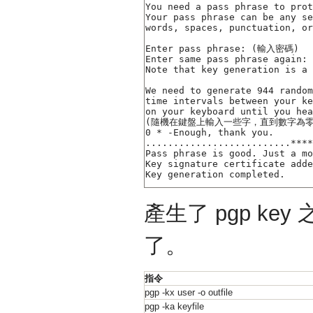
You need a pass phrase to prot
Your pass phrase can be any se
words, spaces, punctuation, or
Enter pass phrase: (輸入密碼)

Enter same pass phrase aga
Note that key generation is a 
We need to generate 944 random
time intervals between your ke
on your keyboard until you hea
(隨機在鍵盤上輸入一些字，直到數字為零)
0 * -Enough, thank you.

..........................****
Pass phrase is good. Just a mo
Key signature certificate added
產生了 pgp ke
了。
指令
pgp -kx user -o outfile
pgp -ka keyfile